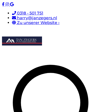
0318 - 501 751
harry@janzegers.nl
Zu unserer Website ›