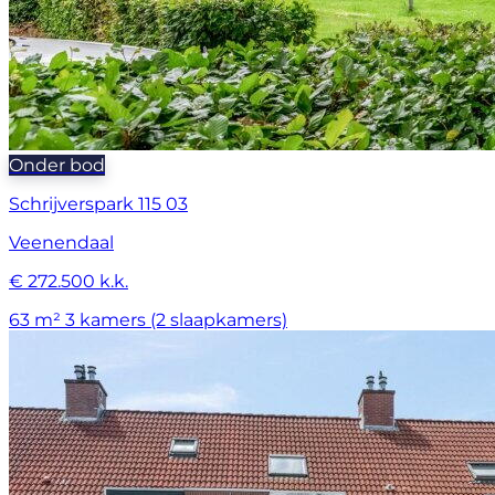
Onder bod
Schrijverspark 115 03
Veenendaal
€ 272.500 k.k.
63 m²
3 kamers (2 slaapkamers)