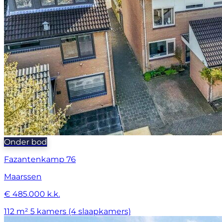
Onder bod
Fazantenkamp 76
Maarssen
€ 485.000 k.k.
112 m²
5 kamers (4 slaapkamers)