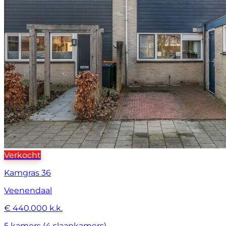
Verkocht
Kamgras 36
Veenendaal
€ 440.000 k.k.
5 kamers (4 slaapkamers)