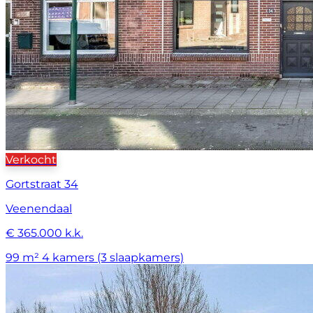
Verkocht
Gortstraat 34
Veenendaal
€ 365.000 k.k.
99 m²
4 kamers (3 slaapkamers)