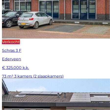
Verkocht
Schras 3 F
Ederveen
€ 325.000 k.k.
73 m²
3 kamers (2 slaapkamers)