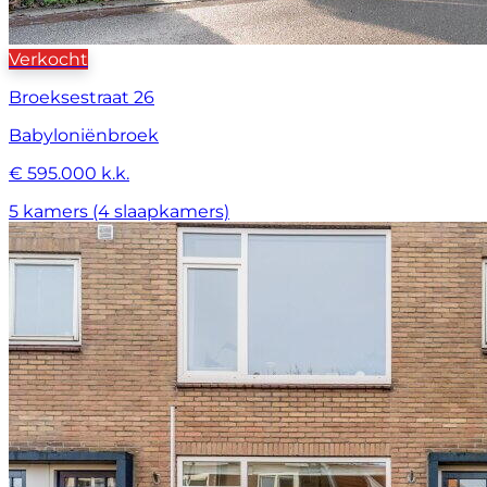
Verkocht
Broeksestraat 26
Babyloniënbroek
€ 595.000 k.k.
5 kamers (4 slaapkamers)