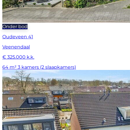
Onder bod
Oudeveen 41
Veenendaal
€ 325.000 k.k.
64 m²
3 kamers (2 slaapkamers)