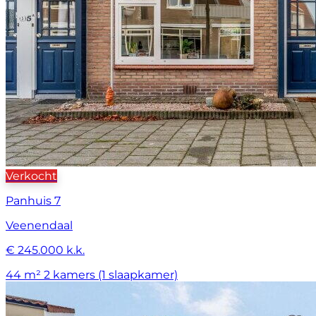
Verkocht
Panhuis 7
Veenendaal
€ 245.000 k.k.
44 m²
2 kamers (1 slaapkamer)