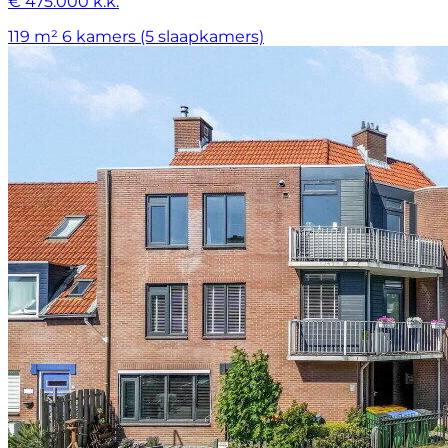
€ 475.000 k.k.
119 m²
6 kamers (5 slaapkamers)