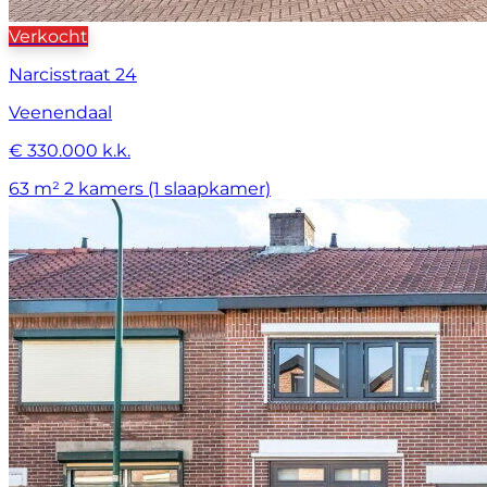
Verkocht
Narcisstraat 24
Veenendaal
€ 330.000 k.k.
63 m²
2 kamers (1 slaapkamer)