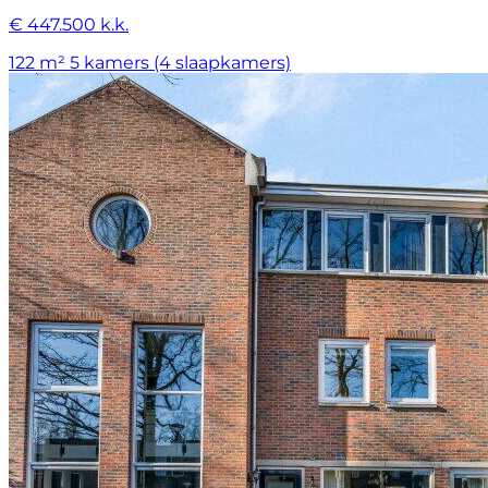
€ 447.500 k.k.
122 m²
5 kamers (4 slaapkamers)