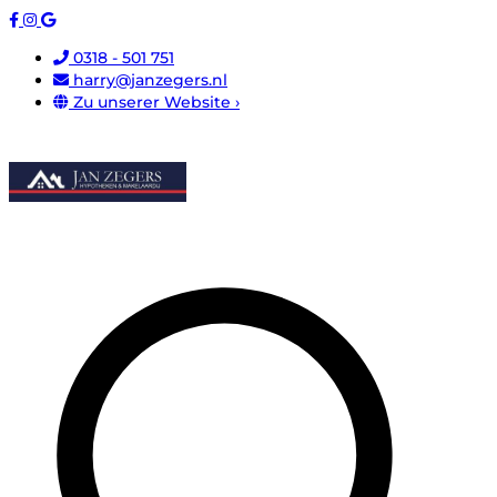
0318 - 501 751
harry@janzegers.nl
Zu unserer Website ›